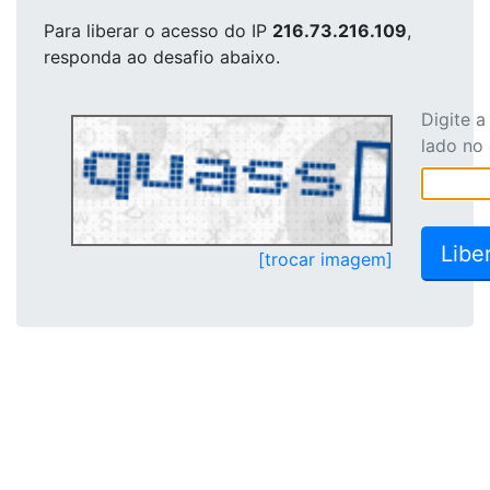
Para liberar o acesso
do IP
216.73.216.109
,
responda ao desafio abaixo.
Digite 
lado no
[trocar imagem]